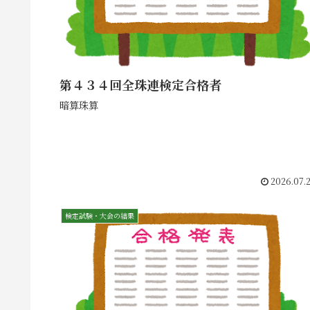
第４３４回全珠連検定合格者
暗算珠算
2026.07.
検定試験・大会の結果