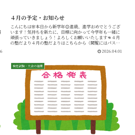
４月の予定・お知らせ
っ
こんにちは🌸本日から新学年😊進級、進学おめでとうござ
慣
います！気持ちを新たに、目標に向かって今学年も一緒に
る
頑張っていきましょう！よろしくお願いいたします👊４月
体
の塾だより４月の塾だよりはこちらから（閲覧にはパスワ
ードが必要です）※４月６日（月）...
06
2026.04.01
検定試験・大会の結果