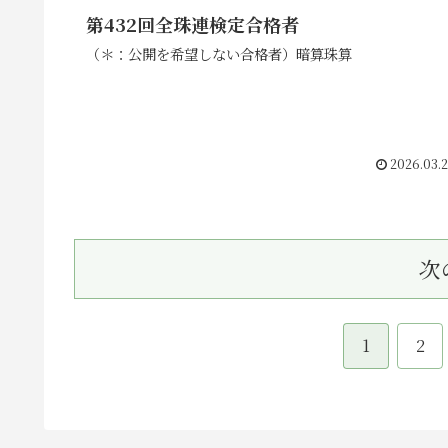
第432回全珠連検定合格者
（＊：公開を希望しない合格者）暗算珠算
2026.03.
次
1
2