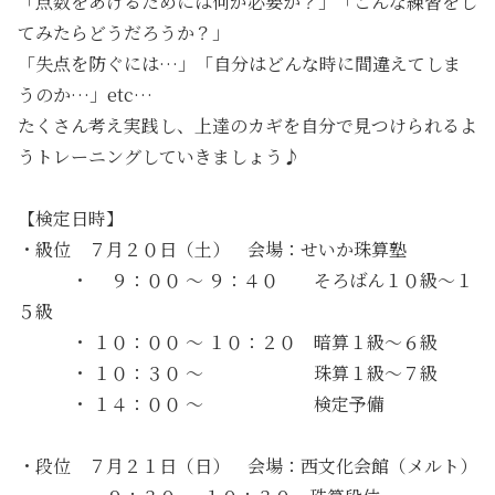
「点数をあげるためには何が必要か？」「こんな練習をし
てみたらどうだろうか？」
「失点を防ぐには…」「自分はどんな時に間違えてしま
うのか…」etc…
たくさん考え実践し、上達のカギを自分で見つけられるよ
うトレーニングしていきましょう♪
【検定日時】
・級位 ７月２０日（土） 会場：せいか珠算塾
・ ９：００ ～ ９：４０ そろばん１０級～１
５級
・ １０：００ ～ １０：２０ 暗算１級～６級
・ １０：３０ ～ 珠算１級～７級
・ １４：００ ～ 検定予備
・段位 ７月２１日（日） 会場：西文化会館（メルト）