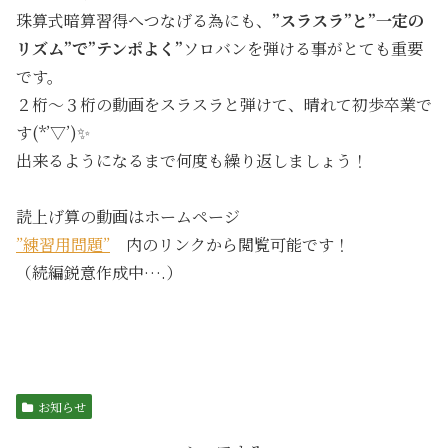
珠算式暗算習得へつなげる為にも、
”スラスラ”と”一定の
リズム”で”テンポよく”
ソロバンを弾ける事がとても重要
です。
２桁～３桁の動画をスラスラと弾けて、晴れて初歩卒業で
す(*’▽’)✨
出来るようになるまで何度も繰り返しましょう！
読上げ算の動画はホームページ
”練習用問題”
内のリンクから閲覧可能です！
（続編鋭意作成中….）
お知らせ