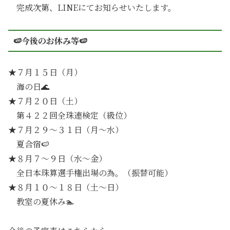
完成次第、LINEにてお知らせいたします。
🍉今後のお休み等🍉
★７月１５日（月）
海の日🌊
★７月２０日（土）
第４２２回全珠連検定（級位）
★７月２９～３１日（月～水）
夏合宿🍉
★８月７～９日（水～金）
全日本珠算選手権出場の為。（振替可能）
★８月１０～１８日（土～日）
教室の夏休み🏊