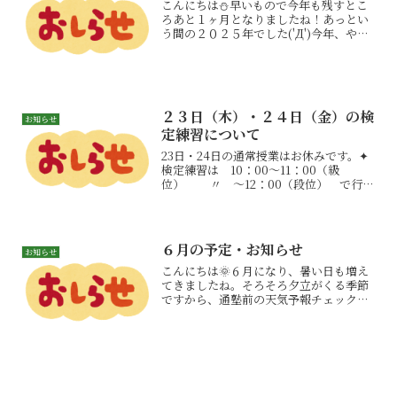
こんにちは⛄早いもので今年も残すとこ
ろあと１ヶ月となりましたね！あっとい
う間の２０２５年でした('Д')今年、やり
残したことはありませんか😊（思いだし
中・・・）心身ともに最高の状態で新年
を迎えましょう！１年間ありがとうござ
いました！良いお年...
２３日（木）・２４日（金）の検
お知らせ
定練習について
23日・24日の通常授業はお休みです。✦
検定練習は 10：00～11：00（級
位） 〃 ～12：00（段位） で行い
ます。
６月の予定・お知らせ
お知らせ
こんにちは🌞６月になり、暑い日も増え
てきましたね。そろそろ夕立がくる季節
ですから、通塾前の天気予報チェックが
欠かせませんね☔今月は日商検定がメイ
ンですね。また、５月の全珠連検定試験
も終わりましたから、授業ではたくさん
読み上げ算を読みたいと思...