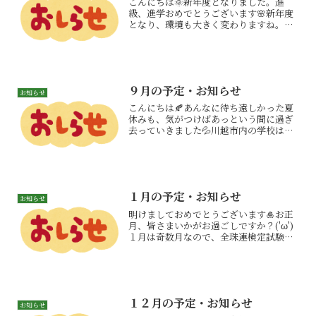
こんにちは🌞新年度となりました。進
級、進学おめでとうございます🌸新年度
となり、環境も大きく変わりますね。今
学年の目標を立て、気持ちを新たに一緒
に練習に励んで行きましょう！４月の塾
だより４月の塾だよりはこちらから（閲
覧にはパスワードが必要です...
９月の予定・お知らせ
お知らせ
こんにちは🍂あんなに待ち遠しかった夏
休みも、気がつけばあっという間に過ぎ
去っていきました💦川越市内の学校は、
本日から２学期開始の学校がほとんどか
と。生活リズムを整えながら順応してい
きましょう👍今月は第４２９回全珠連検
定試験があります。日ごろ...
１月の予定・お知らせ
お知らせ
明けましておめでとうございます🎍お正
月、皆さまいかがお過ごしですか？('ω')
１月は奇数月なので、全珠連検定試験が
行われます。冬休みにつけた実力を、思
う存分発揮しましょう！今年も１年よろ
しくお願いいたします。１月の塾だより
１月の塾だよりはこ...
１２月の予定・お知らせ
お知らせ