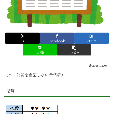
X
Facebook
はてブ
LINE
コピー
2025.02.05
（＊：公開を希望しない合格者）
暗算