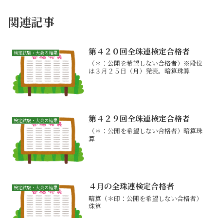
関連記事
第４２０回全珠連検定合格者
検定試験・大会の結果
（＊：公開を希望しない合格者）※段位
は３月２５日（月）発表。暗算珠算
第４２９回全珠連検定合格者
検定試験・大会の結果
（＊：公開を希望しない合格者）暗算珠
算
４月の全珠連検定合格者
検定試験・大会の結果
暗算（＊印：公開を希望しない合格者）
珠算